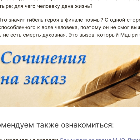
ыре: для чего человеку дана жизнь?
начит гибель героя в финале поэмы? С одной сторон
пособленного к воле человека, поэтому он не смог выж
ь не есть смерть духовная. Это вызов, который Мцыри 
омендуем также ознакомиться:
е материалы с раздела:
Сочинения по поэме М. Ю. Лер