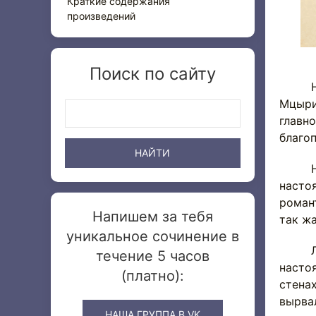
Краткие содержания
произведений
Поиск по сайту
На ст
Мцыри
главно
благоп
Наход
настоя
роман
Напишем за тебя
так ж
уникальное сочинение в
Лермо
течение 5 часов
насто
(платно):
стена
вырва
НАША ГРУППА В VK