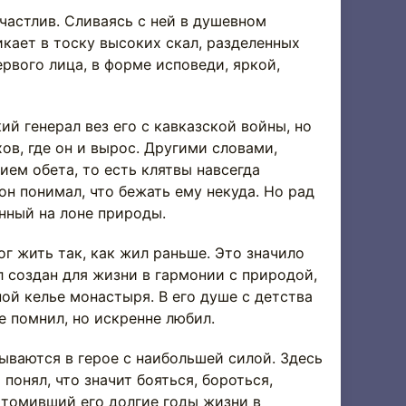
стлив. Сливаясь с ней в душевном
икает в тоску высоких скал, разделенных
рвого лица, в форме исповеди, яркой,
генерал вез его с кавказской войны, но
ов, где он и вырос. Другими словами,
ем обета, то есть клятвы навсегда
он понимал, что бежать ему некуда. Но рад
нный на лоне природы.
 жить так, как жил раньше. Это значило
л создан для жизни в гармонии с природой,
ой келье монастыря. В его душе с детства
е помнил, но искренне любил.
ются в герое с наибольшей силой. Здесь
онял, что значит бояться, бороться,
, томивший его долгие годы жизни в