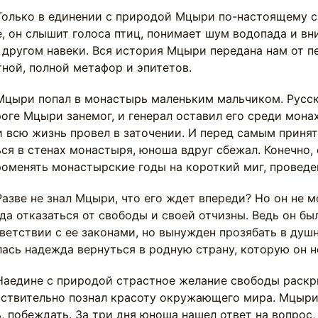
о в единении с природой Мцыри по-настоящему сча
, он слышит голоса птиц, понимает шум водопада и вн
 другом навеки. Вся история Мцыри передана нам от пе
ной, полной метафор и эпитетов.
 попал в монастырь маленьким мальчиком. Русский 
оге Мцыри занемог, и генерал оставил его среди монах
 всю жизнь провел в заточении. И перед самым приняти
ся в стенах монастыря, юноша вдруг сбежал. Конечно, 
роменять монастырские годы на короткий миг, проведе
 не знал Мцыри, что его ждет впереди? Но он не мог
да отказаться от свободы и своей отчизны. Ведь он бы
ветствии с ее законами, но вынужден прозябать в душн
ась надежда вернуться в родную страну, которую он н
не с природой страстное желание свободы раскрыва
ствительно познал красоту окружающего мира. Мцыри п
, побеждать. За три дня юноша нашел ответ на вопрос