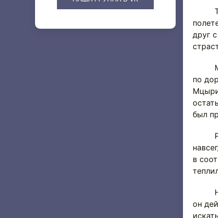
Тольк
полете
друг с
страст
Мцыри
по дор
Мцыри
остать
был п
Разве
навсег
в соот
теплил
Наеди
он дей
искать