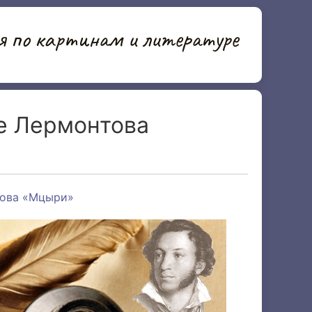
я по картинам и литературе
е Лермонтова
това «Мцыри»