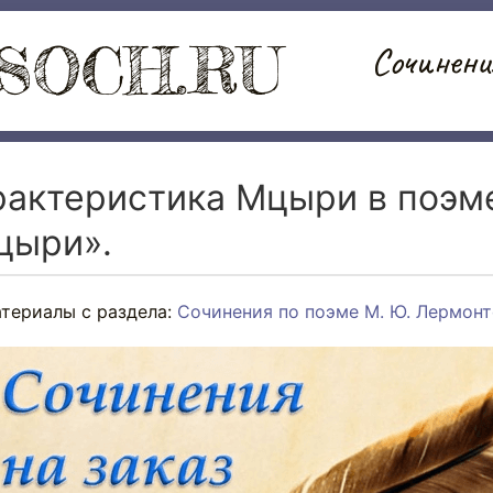
SOCH.RU
Сочинени
рактеристика Мцыри в поэм
цыри».
атериалы с раздела:
Сочинения по поэме М. Ю. Лермон