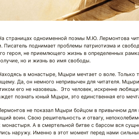
раницах одноименной поэмы М.Ю. Лермонтова чита
. Писатель поднимает проблемы патриотизма и свобод
го героя, не приемлющего жизнь в определенных рамка
олучие, но и жизнь во имя свободы.
ясь в монастыре, Мцыри мечтает о воле. Только там
щему. Да, он немного непривычен для читателя. Мцыри
тиком его не назовешь. Это человек, искренне любящи
аждет познать юный Мцыри, это единственная его мечт
нтов не показал Мцыри бойцом в привычном для на
ящий воин. Свою решительность и отвагу, непоколебим
х монастыря. А в смертельной битве с барсом вся сущ
лись наружу. Именно в этот момент перед нами сильны