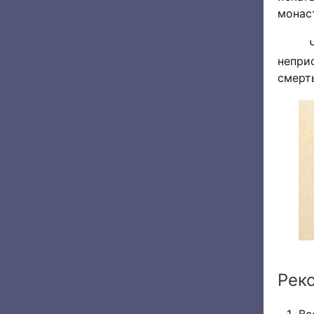
монаст
Что з
неприс
смерт
Рек
Вс